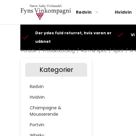
Rødvin
Hvidvin
Der ydes fuld returret, hvis varen er
Vi
uåbnet
Forside
/
Produktkatalog
/
Rom & Spirit
/
Spirit
/
A. 
Kategorier
Rødvin
Hvidvin
Champagne &
Mousserende
Portvin
Whisky