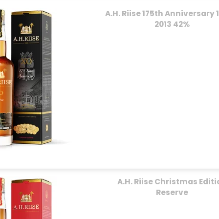
A.H. Riise 175th Anniversary
2013 42%
A.H. Riise Christmas Edit
Reserve