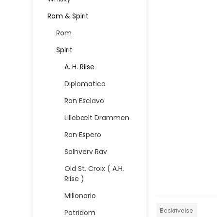
Rom & Spirit
Rom
Spirit
A. H. Riise
Diplomatico
Ron Esclavo
Lillebælt Drammen
Ron Espero
Solhverv Rav
Old St. Croix ( A.H.
Riise )
Millonario
Beskrivelse
Patridom