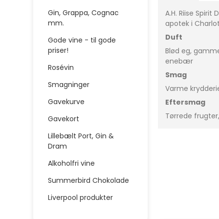
Gin, Grappa, Cognac
A.H. Riise Spiri
mm.
apotek i Charlot
Duft
Gode vine - til gode
priser!
Blød eg, gammel
enebær
Rosévin
Smag
Smagninger
Varme krydderie
Gavekurve
Eftersmag
Tørrede frugte
Gavekort
Lillebælt Port, Gin &
Dram
Alkoholfri vine
Summerbird Chokolade
Liverpool produkter