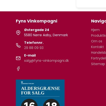
Fyns Vinkompagni
Naviga
Østergade 24
Hjem
5580 Nørre Aaby, Denmark
Produktk
Om os
Telefonnr.
Kontakt
29 88 09 93
Handelsb
E-mail
Fortryde
salg@fyns-vinkompagni.dk
Sitemap