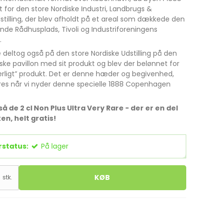
 for den store Nordiske Industri, Landbrugs &
stilling, der blev afholdt på et areal som dækkede den
de Rådhusplads, Tivoli og Industriforeningens
.
se deltog også på den store Nordiske Udstilling på den
ske pavillon med sit produkt og blev der belønnet for
erligt” produkt. Det er denne hæder og begivenhed,
res når vi nyder denne specielle 1888 Copenhagen
å de 2 cl Non Plus Ultra Very Rare - der er en del
en, helt gratis!
rstatus:
På lager
KØB
stk.