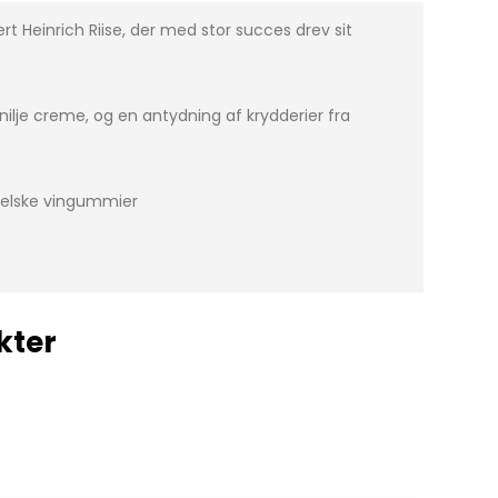
ert Heinrich Riise, der med stor succes drev sit
ilje creme, og en antydning af krydderier fra
ngelske vingummier
kter