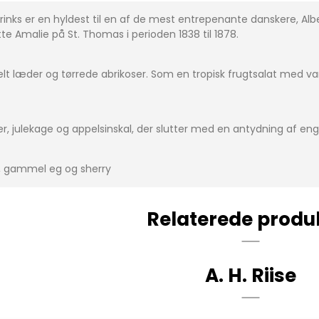
t Drinks er en hyldest til en af de mest entrepenante danskere, Alb
te Amalie på St. Thomas i perioden 1838 til 1878.
t læder og tørrede abrikoser. Som en tropisk frugtsalat med van
r, julekage og appelsinskal, der slutter med en antydning af e
r, gammel eg og sherry
Relaterede produ
A. H. Riise