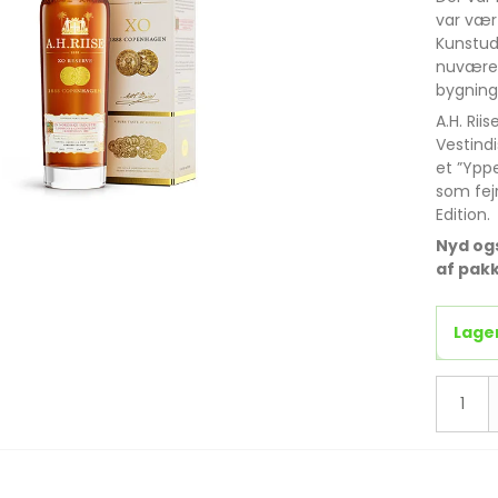
GlenDronach
var vært
Kunstud
Highland Park
nuværen
Kilkerran
bygning
A.H. Rii
LAGG Distillery
Vestindi
Springbank
et ”Ypp
som fej
The Glenallachie
Edition.
Tomatin
Nyd ogs
af pakk
Glencadam Whisky
Ardnahoe Islay Single
Malt
Lage
Cadenhead