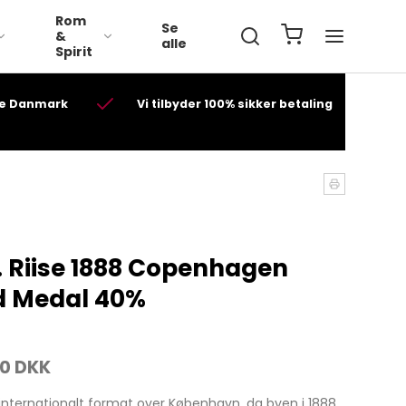
Rom
Se
&
alle
Spirit
ele Danmark
Vi tilbyder 100% sikker betaling
Volbeat Whisky
teray
A. H. Riise
Diplomatico
Ron Esclavo
Lillebælt Drammen
Ron Espero
. Riise 1888 Copenhagen
 Des
Solhverv Rav
d Medal 40%
Old St. Croix ( A.H. Riise )
Millonario
00 DKK
el
Patridom
 internationalt format over København, da byen i 1888