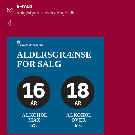
E-mail
salg@fyns-vinkompagni.dk