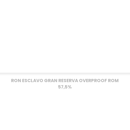
GlenDronach
Highland Park
Kilkerran
LAGG Distillery
Springbank
The Glenallachie
Tomatin
Glencadam Whisky
RON ESCLAVO GRAN RESERVA OVERPROOF ROM
Ardnahoe Islay Single
Malt
57,5%
Cadenhead