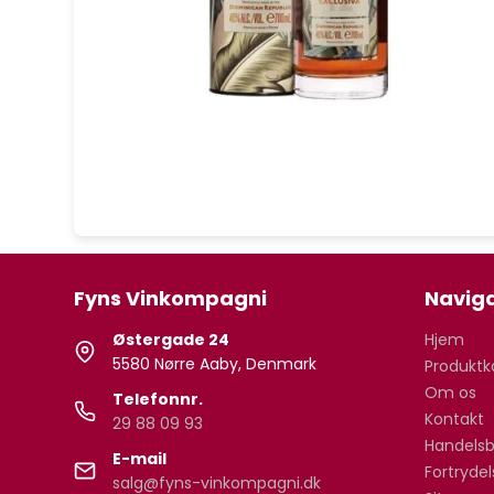
Fyns Vinkompagni
Naviga
Østergade 24
Hjem
5580 Nørre Aaby, Denmark
Produktk
Om os
Telefonnr.
Kontakt
29 88 09 93
Handelsb
E-mail
Fortryde
salg@fyns-vinkompagni.dk