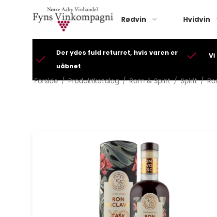
Rødvin
Hvidvin
Der ydes fuld returret, hvis varen er
Vi
uåbnet
Forside
/
Produktkatalog
/
Rom & Spirit
/
Spirit
/
Ro