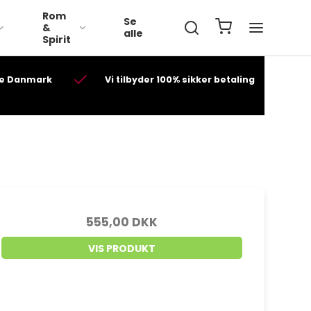
Rom
Se
&
alle
Spirit
ele Danmark
Vi tilbyder 100% sikker betaling
Volbeat Whisky
teray
A. H. Riise
Diplomatico
Ron Esclavo
Lillebælt Drammen
Ron Espero
555,00 DKK
 Des
Solhverv Rav
Old St. Croix ( A.H. Riise )
VIS PRODUKT
Millonario
el
Patridom