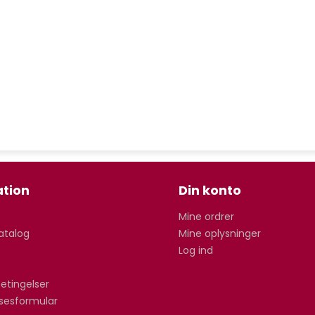
tion
Din konto
Mine ordrer
atalog
Mine oplysninger
Log ind
etingelser
lsesformular