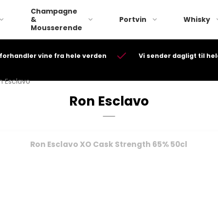
Champagne
&
Portvin
Whisky
Mousserende
 forhandler vine fra hele verden
Vi sender dagligt til h
Nyborg Distilleri
Plantation/Plan
Stauning whisky
n Esclavo
Dos Maderas
Thy Whisky
Ron Esclavo
Ron Abuelo
Hampden
Ardnamurchan
Savanna
Ron Esclavo XO Cask Strength 65% 50cl
Arran
CDI Compagnie
Indes
BenRiach
English Harbour
Bowmore
S.B.S Single Barr
Glen Scotia
Selection